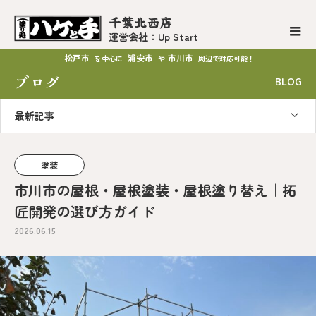
千葉北西店
運営会社：Up Start
松戸市
浦安市
市川市
を中心に
や
周辺で対応可能！
ブログ
BLOG
最新記事
塗装
市川市の屋根・屋根塗装・屋根塗り替え｜拓
匠開発の選び方ガイド
2026.06.15