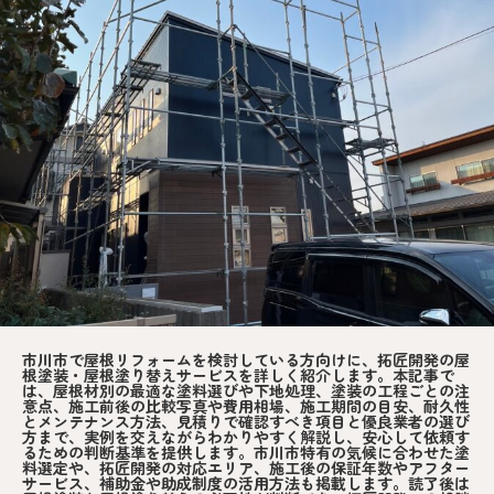
市川市で屋根リフォームを検討している方向けに、拓匠開発の屋
根塗装・屋根塗り替えサービスを詳しく紹介します。本記事で
は、屋根材別の最適な塗料選びや下地処理、塗装の工程ごとの注
意点、施工前後の比較写真や費用相場、施工期間の目安、耐久性
とメンテナンス方法、見積りで確認すべき項目と優良業者の選び
方まで、実例を交えながらわかりやすく解説し、安心して依頼す
るための判断基準を提供します。市川市特有の気候に合わせた塗
料選定や、拓匠開発の対応エリア、施工後の保証年数やアフター
サービス、補助金や助成制度の活用方法も掲載します。読了後は