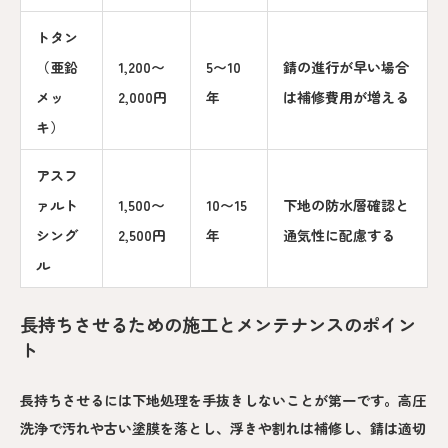
トタン
（亜鉛
1,200〜
5〜10
錆の進行が早い場合
メッ
2,000円
年
は補修費用が増える
キ）
アスフ
ァルト
1,500〜
10〜15
下地の防水層確認と
シング
2,500円
年
通気性に配慮する
ル
長持ちさせるための施工とメンテナンスのポイン
ト
長持ちさせるには下地処理を手抜きしないことが第一です。高圧
洗浄で汚れや古い塗膜を落とし、浮きや割れは補修し、錆は適切