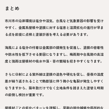
まとめ
市川市の沿岸環境は塩分や湿気、台風など気象要因の影響を受け
やすく、金属系屋根や塗膜に対する塩害と湿潤劣化の進行が早ま
る点を前提に点検と塗装計画を考える必要があります。
海風による塩分の付着は金属部の錆発生を促進し、塗膜の密着性
や防水性を低下させる要因になりますし、梅雨期や台風期の高湿
度と強雨は屋根材の吸水や藻・苔の繁殖を招きやすくなります。
さらに日射による紫外線は塗膜の退色や硬化を促し、昼夜の温度
差が繰り返されることで熱膨張に伴う微小な亀裂が発生しやすく
なりますから、築年数だけでなく立地条件を踏まえた塗替え時期
の前倒し検討が重要です。
屋根材ごとの劣化パターンを理解し、早期の部分補修や局所的な