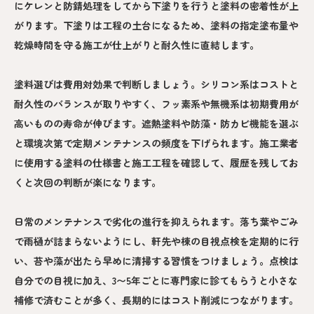
にケレンと防錆処理をしてから下塗りを行うと塗料の密着性が上
がります。下塗りは工程の土台になるため、塗料の指定塗布量や
乾燥時間を守る施工が仕上がりと耐久性に直結します。
塗料選びは費用対効果で判断しましょう。シリコン系はコストと
耐久性のバランスが取りやすく、フッ素系や無機系は初期費用が
高いものの寿命が伸びます。遮熱塗料や防藻・防カビ機能を選ぶ
と環境次第で定期メンテナンスの頻度を下げられます。施工業者
に使用する塗料の仕様書と施工工程を確認して、履歴を残してお
くと次回の判断が楽になります。
日常のメンテナンスで劣化の進行を抑えられます。落ち葉やごみ
で雨樋が詰まらないようにし、軒先や棟の目視点検を定期的に行
い、苔や藻が出たら早めに清掃する習慣をつけましょう。点検は
自分での目視に加え、3〜5年ごとに専門家に診てもらうと小さな
補修で済むことが多く、長期的にはコスト削減につながります。