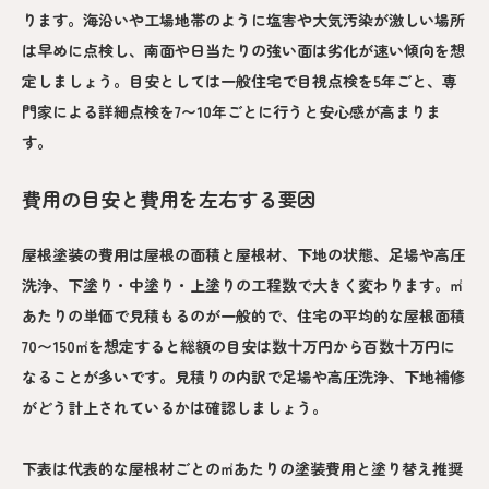
ります。海沿いや工場地帯のように塩害や大気汚染が激しい場所
は早めに点検し、南面や日当たりの強い面は劣化が速い傾向を想
定しましょう。目安としては一般住宅で目視点検を5年ごと、専
門家による詳細点検を7〜10年ごとに行うと安心感が高まりま
す。
費用の目安と費用を左右する要因
屋根塗装の費用は屋根の面積と屋根材、下地の状態、足場や高圧
洗浄、下塗り・中塗り・上塗りの工程数で大きく変わります。㎡
あたりの単価で見積もるのが一般的で、住宅の平均的な屋根面積
70〜150㎡を想定すると総額の目安は数十万円から百数十万円に
なることが多いです。見積りの内訳で足場や高圧洗浄、下地補修
がどう計上されているかは確認しましょう。
下表は代表的な屋根材ごとの㎡あたりの塗装費用と塗り替え推奨