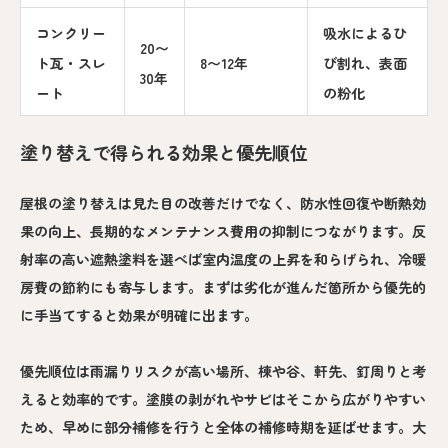
コンクリー
吸水によるひ
20〜
ト瓦・スレ
8〜12年
び割れ、表面
30年
ート
の粉化
塗り替えで得られる効果と優先順位
屋根の塗り替えは見た目の改善だけでなく、防水性回復や断熱効
果の向上、長期的なメンテナンス費用の抑制につながります。反
射率の高い遮熱塗料を選べば室内温度の上昇を和らげられ、冷暖
房費の節約にも寄与します。まずは劣化が進んだ箇所から優先的
に手当てすると効果が明確に出ます。
優先順位は雨漏りリスクが高い場所、棟や谷、軒先、釘周りと考
えると効率的です。塗膜の剥がれやサビはそこから広がりやすい
ため、早めに部分補修を行うと全体の補修時期を延ばせます。大