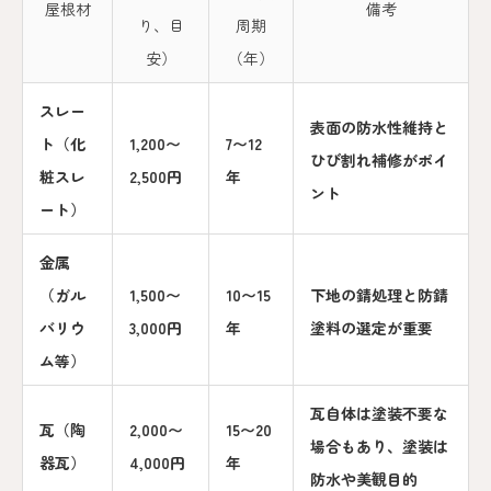
屋根材
備考
り、目
周期
安）
（年）
スレー
表面の防水性維持と
ト（化
1,200〜
7〜12
ひび割れ補修がポイ
粧スレ
2,500円
年
ント
ート）
金属
（ガル
1,500〜
10〜15
下地の錆処理と防錆
バリウ
3,000円
年
塗料の選定が重要
ム等）
瓦自体は塗装不要な
瓦（陶
2,000〜
15〜20
場合もあり、塗装は
器瓦）
4,000円
年
防水や美観目的