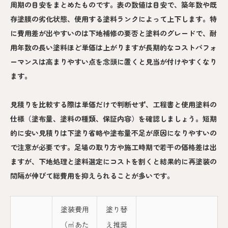
周期の目安をまとめたものです。表の数値は目安で、築年数や既
存塗膜の劣化状態、使用する塗料ランクによって上下します。特
に費用差が出やすいのは下地補修の要否と塗料のグレードで、耐
用年数の長い塗料ほど単価は上がりますが長期的なコストパフォ
ーマンスは高まりやすい点を念頭に置くと見当が付けやすくなり
ます。
見積りを比較する際は単価だけで判断せず、工程書と使用塗料の
仕様（塗布量、塗料の種類、保証内容）を確認しましょう。短期
的に安い見積りは下塗り省略や塗布量不足が原因になりやすいの
で注意が必要です。足場の取り方や施工時期で若干の価格差は出
ますが、下地処理と塗料選定にコストを割くと結果的に再塗装の
間隔が伸びて総費用を抑えられることが多いです。
塗装費用
塗り替
（㎡あた
え推奨