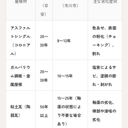
屋根材
主な劣化症状
（目
（市川市）
安）
アスファル
色あせ、表面
トシングル
20〜
の粉化（チョ
8〜12年
（コロニア
30年
ーキング）、
ル）
割れ
ガルバリウ
塩害によるサ
20〜
ム鋼板・金
10〜15年
ビ、塗膜の膨
30年
属屋根
れ・剥がれ
15〜25年（釉
釉薬の劣化、
粘土瓦（陶
50年
薬の状態によ
棟部や漆喰の
器瓦）
以上
り不要な場合
劣化
あり）