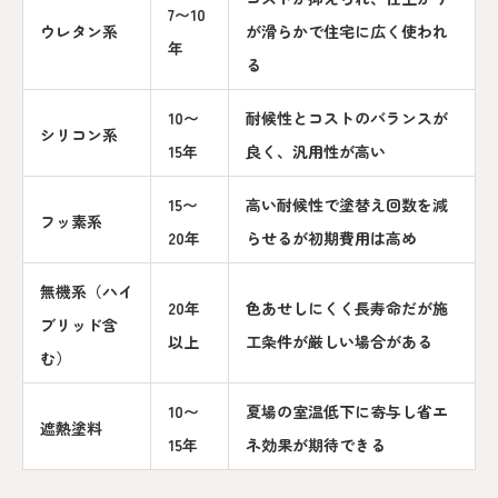
7〜10
ウレタン系
が滑らかで住宅に広く使われ
年
る
10〜
耐候性とコストのバランスが
シリコン系
15年
良く、汎用性が高い
15〜
高い耐候性で塗替え回数を減
フッ素系
20年
らせるが初期費用は高め
無機系（ハイ
20年
色あせしにくく長寿命だが施
ブリッド含
以上
工条件が厳しい場合がある
む）
10〜
夏場の室温低下に寄与し省エ
遮熱塗料
15年
ネ効果が期待できる