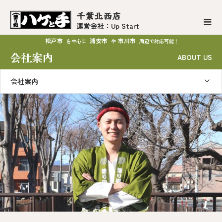
千葉北西店
運営会社：Up Start
松戸市
浦安市
市川市
を中心に
や
周辺で対応可能！
会社案内
ABOUT US
会社案内
代表の想い
PASSION