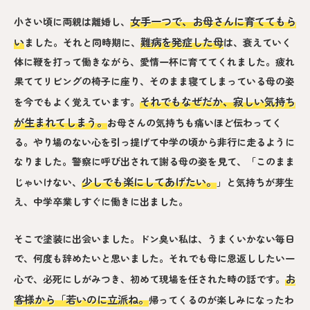
女手一つで、お母さんに育ててもら
小さい頃に両親は離婚し、
い
難病を発症した母
ました。それと同時期に、
は、衰えていく
体に鞭を打って働きながら、愛情一杯に育ててくれました。疲れ
果ててリビングの椅子に座り、そのまま寝てしまっている母の姿
それでもなぜだか、寂しい気持ち
を今でもよく覚えています。
が生まれてしまう。
お母さんの気持ちも痛いほど伝わってく
る。やり場のない心を引っ提げて中学の頃から非行に走るように
なりました。警察に呼び出されて謝る母の姿を見て、「このまま
少しでも楽にしてあげたい。
じゃいけない、
」と気持ちが芽生
え、中学卒業しすぐに働きに出ました。
そこで塗装に出会いました。ドン臭い私は、うまくいかない毎日
で、何度も辞めたいと思いました。それでも母に恩返ししたい一
お
心で、必死にしがみつき、初めて現場を任された時の話です。
客様から「若いのに立派ね。
帰ってくるのが楽しみになったわ