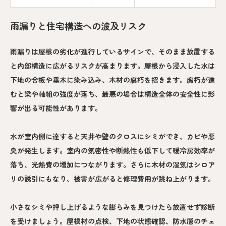
雨漏りと住宅構造への波及リスク
雨漏りは屋根の劣化が進行しているサインで、そのまま放置する
と内部構造に広がるリスクが高まります。屋根から浸入した水は
下地の合板や垂木に染み込み、木材の腐朽を招きます。腐朽が進
むと梁や軸組の強度が落ち、最悪の場合は構造全体の安全性に影
響が出る可能性があります。
水が室内側に達すると天井や壁のクロスにシミができ、カビや悪
臭が発生します。室内の気密性や断熱性も低下して暖冷房効率が
落ち、光熱費の増加につながります。さらに木材の湿気はシロア
リの誘引にもなり、被害が広がると修理費用が跳ね上がります。
小さなシミや押し上げるような膨らみを見つけたら放置せず診断
を受けましょう。屋根材の点検、下地の状態確認、防水層のチェ