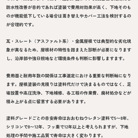
防水性改善が目的であれば塗装で費用対効果が高く、下地そのも
のが機能低下している場合は葺き替えやカバー工法を検討するの
が合理的です。
瓦・スレート（アスファルト系）・金属屋根では典型的な劣化現
象が異なるため、屋根材の特性を踏まえた診断が必要になります
し、沿岸部や強日照地など環境条件も判断に影響しますます。
費用面と耐用年数の関係は工事選定における重要な判断軸になり
ます。屋根塗装の見積りは塗料代だけで決まるものではなく、足
場設置や高圧洗浄、下地補修、各工程の作業費、廃材処分などが
積み上がる点に留意する必要があります。
塗料グレードごとの目安寿命はおおむねウレタン塗料で5〜8年、
シリコンで8〜12年、フッ素で12年以上と考えられますが、下地
処理の手間や施工品質で寿命は大きく変わります。