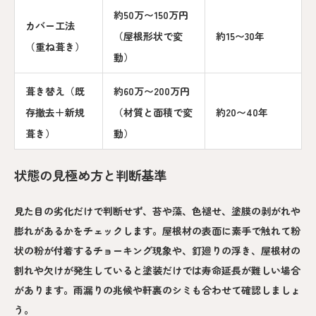
約50万〜150万円
カバー工法
（屋根形状で変
約15〜30年
（重ね葺き）
動）
葺き替え（既
約60万〜200万円
存撤去＋新規
（材質と面積で変
約20〜40年
葺き）
動）
状態の見極め方と判断基準
見た目の劣化だけで判断せず、苔や藻、色褪せ、塗膜の剥がれや
膨れがあるかをチェックします。屋根材の表面に素手で触れて粉
状の粉が付着するチョーキング現象や、釘廻りの浮き、屋根材の
割れや欠けが発生していると塗装だけでは寿命延長が難しい場合
があります。雨漏りの兆候や軒裏のシミも合わせて確認しましょ
う。