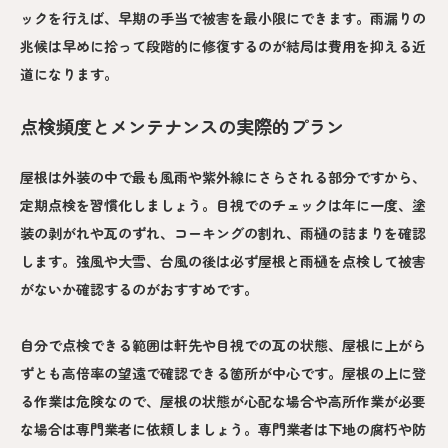
ックを行えば、早期の手当で被害を最小限にできます。雨漏りの
兆候は早めに拾って段階的に修復するのが結局は費用を抑える近
道になります。
点検頻度とメンテナンスの実際的プラン
屋根は外装の中で最も風雨や紫外線にさらされる部分ですから、
定期点検を習慣化しましょう。目視でのチェックは年に一度、塗
装の剥がれや瓦のずれ、コーキングの割れ、雨樋の詰まりを確認
します。強風や大雪、台風の後は必ず屋根と雨樋を点検して被害
がないか確認するのがおすすめです。
自分で点検できる範囲は軒先や目視での瓦の状態、屋根に上がら
ずとも高倍率の望遠で確認できる箇所が中心です。屋根の上に登
る作業は危険なので、屋根の状態が心配な場合や高所作業が必要
な場合は専門業者に依頼しましょう。専門業者は下地の腐朽や防