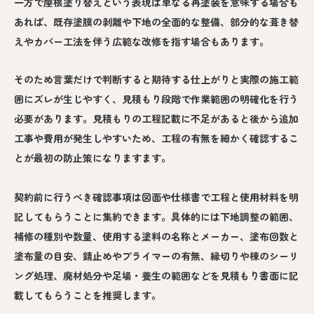
一方で屋根塗り替えという表現は単なる再塗装を意味する場合も
あれば、既存塗膜の剥離や下地の全面的な整備、部分的な葺き替
えやカバー工法を伴う広範な改修を指す場合もあります。
そのため言葉だけで判断すると期待する仕上がりと実際の施工範
囲にズレが生じやすく、見積もり段階で作業範囲の明確化を行う
必要があります。見積もりの工程記載に不足があると後から追加
工事や費用が発生しやすいため、工程の有無を細かく確認するこ
とが最初の防止策になりますます。
契約前に行うべき確認事項は図面や仕様書で工程と使用材料を明
記してもらうことに集約できます。具体的には下地調整の範囲、
補修の種別や数量、使用する塗料の名称とメーカー、塗布回数と
塗布量の目安、錆止めやプライマーの有無、縁切りや棟のシーリ
ング処理、廃材処分や足場・養生の範囲などを見積もり書面に記
載してもらうことを推奨します。