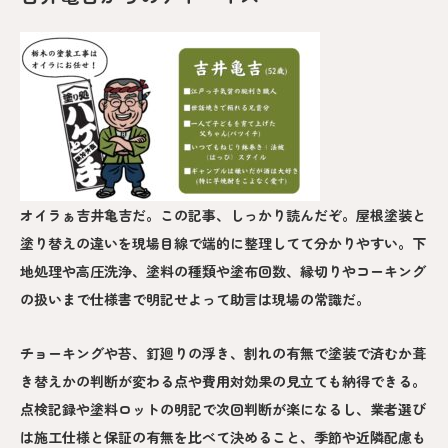
オイラぁ吉井亀吉だ。この記事、しっかり読んだぞ。屋根塗装と
塗り替えの違いを現場目線で端的に整理してて分かりやすい。下
地処理や高圧洗浄、塗料の種類や塗布回数、縁切りやコーキング
の扱いまで仕様書で明記せよって助言は現場の常識だ。
チョーキングや苔、釘廻りの浮き、割れの有無で塗装で済むか葺
き替えかの判断が変わる点や費用対効果の見立ても納得できる。
点検記録や塗料ロットの明記で次回判断が楽になるし、業者選び
は施工仕様と保証の有無を比べて決めること、季節や近隣配慮も