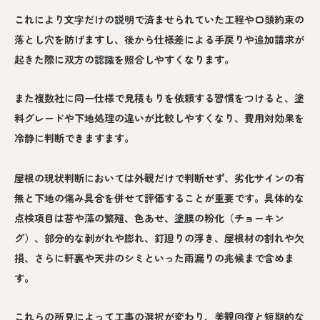
これにより文字だけの説明で済ませられていた工程や口頭約束の
落とし穴を防げますし、後から仕様差による手戻りや追加請求が
起きた際に双方の認識を照合しやすくなります。
また複数社に同一仕様で見積もりを依頼する習慣をつけると、塗
料グレードや下地処理の違いが比較しやすくなり、費用対効果を
冷静に判断できますます。
屋根の現状判断においては外観だけで判断せず、劣化サインの有
無と下地の傷み具合を併せて評価することが重要です。具体的な
点検項目は苔や藻の繁殖、色あせ、塗膜の粉化（チョーキン
グ）、部分的な剥がれや膨れ、釘廻りの浮き、屋根材の割れや欠
損、さらに軒裏や天井のシミといった雨漏りの兆候まで含めま
す。
これらの所見によって工事の選択が変わり、美観回復と短期的な