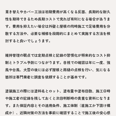
葺き替えやカバー工法は初期費用が高くなる反面、長期的な耐久
性を期待できるため長期コストで見れば有利になる場合がありま
す。費用を抑えたい場合は外壁と屋根の同時施工で足場費用を分
散する方法や、必要な補修を段階的にまとめて実施する方法を検
討すると良いでしょうます。
維持管理の観点では定期点検と記録の習慣化が将来的なコスト抑
制とトラブル予防につながります。目視での確認は年に一度、強
風や台風、大雪の後には必ず屋根と雨樋の点検を行い、気になる
箇所は専門業者に調査を依頼することが基本です。
塗装施工の際には塗料名とロット、塗布量や塗布回数、施工日時
や施工者の記録を残しておくと次回判断時の貴重な資料になりま
す。また保証内容とその適用条件、施工体制（直施工か下請け構
成か）、近隣対策の方法を事前に確認することで施工後の安心感