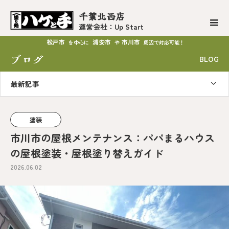
千葉北西店
運営会社：Up Start
松戸市
浦安市
市川市
を中心に
や
周辺で対応可能！
ブログ
BLOG
最新記事
塗装
市川市の屋根メンテナンス：パパまるハウス
の屋根塗装・屋根塗り替えガイド
2026.06.02