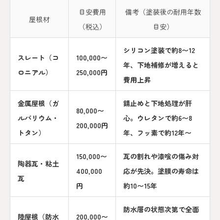
目安費用
備考（塗装後の耐用年数
屋根材
（税込）
目安）
シリコン塗装で約8〜12
スレート（コ
100,000〜
年、下地補修が増えると
ロニアル）
250,000円
費用上昇
金属屋根（ガ
錆止めと下地処理が肝
80,000〜
ルバリウム・
心。ウレタンで約6〜8
200,000円
トタン）
年、フッ素で約12年〜
150,000〜
瓦の割れや漆喰の傷み対
陶器瓦・粘土
400,000
応が先決。塗膜の寿命は
瓦
円
約10〜15年
防水層の状態次第で全面
陸屋根（防水
200,000〜