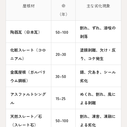
屋根材
命
主な劣化現象
（年）
割れ、ずれ、漆喰の
陶器瓦（日本瓦）
50–100
剥落
化粧スレート（コロ
塗膜剥離、欠け・反
20–30
ニアル）
り、コケ発生
金属屋根（ガルバリ
錆、穴あき、シール
30–50
ウム鋼板）
劣化
アスファルトシング
めくれ、割れ、風に
15–25
ル
よる剥離
天然スレート／石
割れ、凍害、凍融に
50–100
（スレート石）
よる劣化