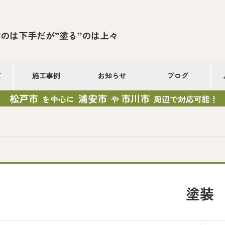
”のは下手だが”塗る”のは上々
て
施工事例
お知らせ
ブログ
松戸市
浦安市
市川市
を中心に
や
周辺で対応可能！
塗装