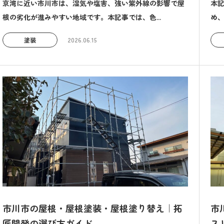
京湾に近い市川市は、湿気や塩害、強い紫外線の影響で屋
本
根の劣化が進みやすい地域です。本記事では、色...
め、
塗装
2026.06.15
市川市の屋根・屋根塗装・屋根塗り替え｜拓
市
匠開発の選び方ガイド
ス