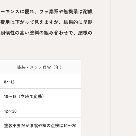
ォーマンスに優れ、フッ素系や無機系は耐候
に費用は下がって見えますが、結果的に早期
と耐候性の高い塗料の組み合わせで、屋根の
塗装・メンテ目安（年）
8〜12
10〜15（立地で変動）
12〜20
塗装不要だが漆喰や棟の点検は10〜20