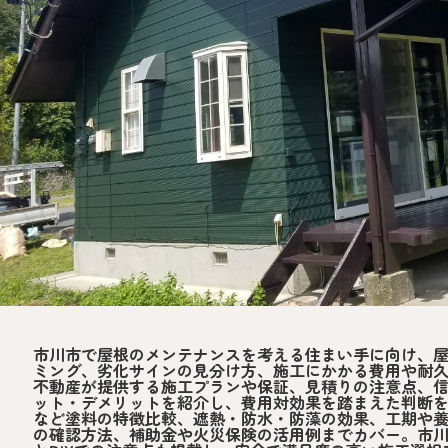
市川市で屋根のメンテナンスを考える住まい手に向け、
ミング、劣化サインの見分け方、施工にかかる費用や耐
不動産が提供する施工プランや保証、見積りの注意点、
ット・デメリットを紹介し、費用対効果を踏まえた判断
など塗料の特徴比較、遮熱・防水・防藻の効果、工期や
の確認方法、補助金や火災保険の活用例までカバー。市