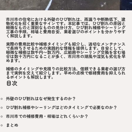
市川市の住宅における外壁のひび割れは、雨漏りや断熱低下、建
物劣化を招く重要なサインです。本記事では、ひび割れの原因と
軽微なものと深刻なものの見分け方、ひび割れ補修やシーリング
工事の手順、相場と費用目安、業者選びのポイントを分かりやす
く解説します。
実際の費用比較や補修タイミングも紹介し、適切なメンテナンス
で長持ちさせるための実践的な情報を提供します。目安として、
軽微な補修は数千円〜数万円、広範囲やシーリング交換を含む場
合は数十万円になることが多く、市川市の潮風や湿気も劣化を早
めます。
補修のタイミングや見積りの比較方法、信頼できる業者の選び方
まで実例を交えて紹介します。早めの点検で修繕費用を抑えられ
るポイントも解説します。
目次
外壁のひび割れはなぜ発生するのか？
ひび割れ補修やシーリングはどのタイミングで必要なのか？
市川市での補修費用・相場はどれくらいか？
まとめ