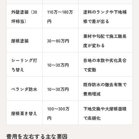
外壁塗装（30
110万〜180万
塗料のランクや下地補
坪相当）
円
修で差が出る
素材や勾配で施工難易
屋根塗装
30〜80万円
度が変わる
シーリング打
目地の本数や劣化具合
10〜30万円
ち替え
で変動
既存防水の撤去有無で
ベランダ防水
10〜30万円
費用増減
100〜300万
下地交換や大屋根面積
屋根葺き替え
円
で高額化
費用を左右する主な要因