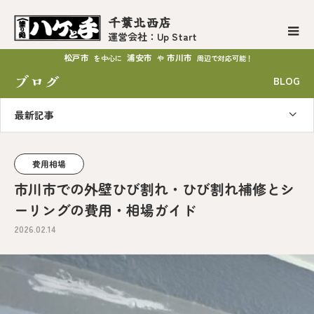
千葉北西店
運営会社：Up Start
松戸市
浦安市
市川市
を中心に
や
周辺で対応可能！
ブログ
BLOG
最新記事
費用相場
市川市での外壁ひび割れ・ひび割れ補修とシ
ーリングの費用・相場ガイド
2026.02.14