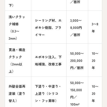
／箇所
下）
浅いクラッ
シーリング材、エ
3,000〜
ク補修
3〜8
ポキシ樹脂、プラ
8,000円
（0.3〜
年
イマー
／箇所
2mm）
貫通・構造
50,000〜
10〜
クラック
エポキシ注入、下
200,000
20
（2mm以
地補強、改修工事
円／箇所
年
上）
50,000〜
外壁全面再
下塗り・中塗り・
10〜
150,000
塗装（塗り
上塗り（シリコ
20
円／
替え）
ン・フッ素等）
年
100m²