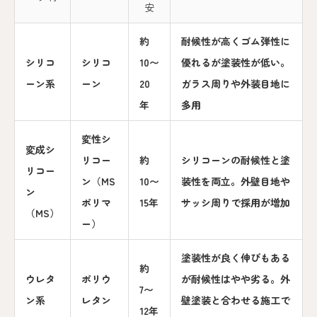
安
約
耐候性が高くゴム弾性に
シリコ
シリコ
10〜
優れるが塗装性が低い。
ーン系
ーン
20
ガラス周りや外装目地に
年
多用
変性シ
変成シ
リコー
約
シリコーンの耐候性と塗
リコー
ン（MS
10〜
装性を両立。外壁目地や
ン
ポリマ
15年
サッシ周りで採用が増加
（MS）
ー）
塗装性が良く伸びもある
約
ウレタ
ポリウ
が耐候性はやや劣る。外
7〜
ン系
レタン
壁塗装と合わせる施工で
12年