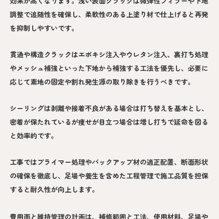
効果が高くなります。浅い表面クラックは微弾性フィラーや下地
調整で追随性を確保し、柔軟性のある上塗り材で仕上げると再発
を抑制しやすいです。
貫通や構造クラックはエポキシ注入やウレタン注入、裏打ち処理
やメッシュ補強といった下地から補強する工法を優先し、必要に
応じて素地の固定や割れ発生源の取り除きを行うべきです。
シーリングは剥離や接着不良がある場合は打ち替えを基本とし、
密着が保たれているが痩せが目立つ場合は増し打ちで延命を図る
と効率的です。
工事ではプライマー処理やバックアップ材の適正配置、断面形状
の確保を徹底し、足場や養生を含めた工程管理で施工品質を担保
すると耐久性が向上します。
費用面と維持管理の計画は、補修範囲と工法、使用材料、足場や