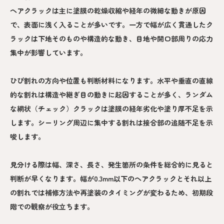
ヘアクラックは主に塗膜の乾燥収縮や経年の微細な動きが原因
で、表面に浅く入ることが多いです。一方で幅が広く貫通したク
ラックは下地そのものや構造的な動き、目地や開口部周りの応力
集中が影響しています。
ひび割れの方向や位置も判断材料になります。水平や垂直の直線
的な割れは構造や継ぎ目の動きに起因することが多く、ランダム
な網状（チェック）クラックは塗膜の経年劣化や塗り厚不足を示
します。シーリング周辺に集中する割れは接合部の追随不足を示
唆します。
見分ける際は幅、深さ、長さ、発生箇所の条件を総合的に見ると
判断が早くなります。幅が0.3mm以下のヘアクラックとそれ以上
の割れでは補修方法や再塗装のタイミングが変わるため、初期段
階での観察が役立ちます。