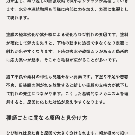
力が生じ、繰り返しの膨張収縮で微小なクラックが累積していき
ます。水分や凍結融解も同様に内部に力を加え、表面に亀裂とし
て現れます。
塗膜の経年劣化や紫外線による硬化もひび割れの要因です。塗料
が硬化して弾力を失うと、下地の動きに追従できなくなり表面に
割れが出やすくなります。下地の吸水や乾燥ムラがあると局所的
に応力集中が起き、そこから亀裂が広がることが多いです。
施工不良や素材の相性も見逃せない要素です。下塗り不足や密着
不良、旧塗膜の剥がれを放置すると新しい塗膜の支持力が低下し
て割れの発生につながります。こうした基礎的なメカニズムを理
解すると、原因に応じた対処が見えやすくなります。
種類ごとに異なる原因と見分け方
ひび割れは見た目と原因で大きく分けられます。幅が極めて細い