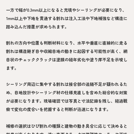
一方で幅が0.3mm以上になると充填やシーリングが必要になり、
1mm以上や下地を貫通する割れは注入工法や下地補強など構造に
踏み込んだ措置が求められます。
割れの方向や位置も判断材料になり、水平や垂直に直線的に走る
割れは構造継ぎ目や収縮目地の動きに起因する可能性が高く、網
目状のチェッククラックは塗膜の経年劣化や塗り厚不足を示唆し
ます。
シーリング周辺に集中する割れは接合部の追随不足が疑われるた
め、目地設計やシーリング材の仕様見直しを含めた総合的な対策
が必要になります。現場確認では写真と寸法記録を残し、経過観
察で変化の度合いを把握すると判断が迅速になります。
補修の選択はひび割れの種類と建物の動き具合に応じて決めると