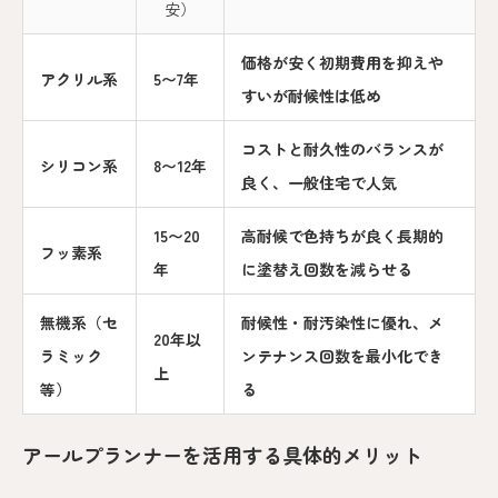
安）
価格が安く初期費用を抑えや
アクリル系
5〜7年
すいが耐候性は低め
コストと耐久性のバランスが
シリコン系
8〜12年
良く、一般住宅で人気
15〜20
高耐候で色持ちが良く長期的
フッ素系
年
に塗替え回数を減らせる
無機系（セ
耐候性・耐汚染性に優れ、メ
20年以
ラミック
ンテナンス回数を最小化でき
上
等）
る
アールプランナーを活用する具体的メリット