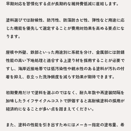
早期対応を習慣化する点が長期的な維持費低減に直結します。
塗料選びでは耐候性、防汚性、防藻防カビ性、弾性など用途に応
じた機能を優先して選定することが費用対効果を高める要点にな
ります。
屋根や外壁、鉄部といった用途別に系統を分け、金属部には防錆
性能の高い下地処理と適合する上塗り材を採用することが必要で
すし、海岸近接地帯では低汚染性や親水性のある塗料が汚れの付
着を抑え、目立った洗浄頻度を減らす効果が期待できます。
初期費用だけで塗料を選ぶのではなく、耐久年数や再塗装間隔を
加味したライフサイクルコストで評価すると高耐候塗料の採用が
経済的になることが多い点を踏まえてください。
また、塗料の性能を引き出すためにはメーカー指定の塗布量、希