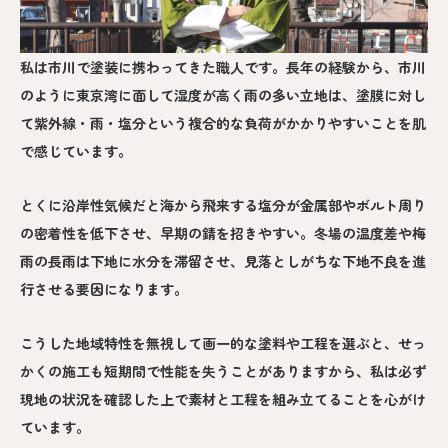
私は市川で塗装に携わってきた職人です。長年の経験から、市川
のように東京湾に面して湿度が高く雨の多い立地は、塗膜に対し
て紫外線・雨・塩分という複合的な負荷がかかりやすいことを肌
で感じています。
とくに沿岸性気候だと海から飛来する塩分が金属部やボルト周り
の密着性を低下させ、早期の錆を招きやすい。冬場の温度差や梅
雨の長雨は下地に水分を滞留させ、見落としがちな下地不良を進
行させる要因になります。
こうした地域特性を無視して画一的な塗料や工程を選ぶと、せっ
かくの施工も短期間で性能を失うことがありますから、私は必ず
現地の状況を確認した上で素材と工程を組み立てることを心がけ
ています。