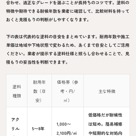
合わせ、適正なグレードを選ぶことが長持ちのコツです。塗料の
特徴や期待できる耐候年数を業者に確認して、比較材料を持って
おくと見積もりの判断がしやすくなります。
下の表は代表的な塗料の目安をまとめています。耐用年数や施工
単価は地域や下地状態で変わるため、あくまで目安としてご活用
ください。業者が提示する塗料仕様と照らし合わせることで、見
積もりの妥当性を判断できます。
耐用年
価格帯（参
塗料
数（目
考・円/
主な特徴
種類
安）
㎡）
低価格だが耐候性
アク
1,000〜
は短め。簡易補修
リル
5〜8年
2,100円/㎡
や短期的な対処向