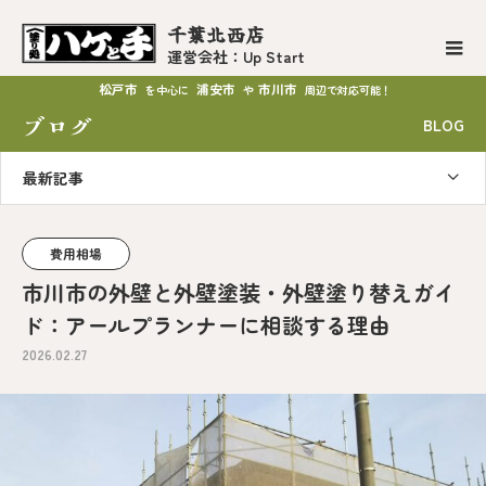
千葉北西店
運営会社：Up Start
松戸市
浦安市
市川市
を中心に
や
周辺で対応可能！
ブログ
BLOG
最新記事
費用相場
市川市の外壁と外壁塗装・外壁塗り替えガイ
ド：アールプランナーに相談する理由
2026.02.27