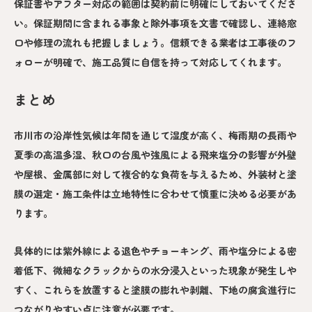
保証書やアフター対応の範囲は契約前に明確にしておいてくださ
い。保証期間に含まれる事象と除外事項を文書で確認し、連絡窓
口や修理の流れも把握しましょう。信頼できる業者は工事後のフ
ォローが明確で、施工品質に自信を持って対応してくれます。
まとめ
市川市の沿岸性気候は年間を通じて湿度が高く、梅雨期の長雨や
夏季の高温多湿、秋口の台風や強風による飛来塩分の影響が外壁
や屋根、金属部に対して複合的な負荷を与えるため、外装材と塗
膜の選定・施工条件は立地特性に合わせて慎重に決める必要があ
ります。
具体的には紫外線による退色やチョーキング、雨や塩分による密
着低下、微細なクラックからの水分浸入といった現象が発生しや
すく、これらを放置すると塗膜の膨れや剥離、下地の腐食進行に
つながりやすい点に注意が必要です。