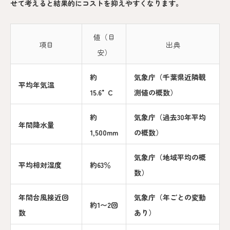
せて考えると結果的にコストを抑えやすくなります。
値（目
項目
出典
安）
約
気象庁（千葉県近隣観
平均年気温
15.6°C
測値の概数）
約
気象庁（過去30年平均
年間降水量
1,500mm
の概数）
気象庁（地域平均の概
平均相対湿度
約63％
数）
年間台風接近回
気象庁（年ごとの変動
約1〜2回
数
あり）