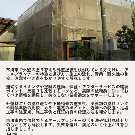
市川市で外壁の塗り替えや外壁塗装を検討している方向けに、ア
ールプランナーの特徴と選び方、施工の流れ、費用・耐久性の目
安、注意すべき点をわかりやすく解説します。
適切なタイミングや塗料の種類、保証・アフターサービスの確認
ポイント、見積りを比較するコツなど、実際の依頼前に知ってお
くべき情報を網羅し、失敗しない業者選定をサポートします。
外壁材ごとの塗料選びや下地補修の重要性、予算別の塗料ランク
や耐候年数の比較、カラー選定のポイント、近隣への配慮・足場
工事の注意点、施工事例と保証内容の確認方法も紹介します。
市川市内で信頼できるアールプランナーの活用法や無料見積もり
の活かし方も解説します。失敗を避け、満足のいく仕上がりを目
指しましょう。
目次