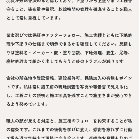
品質が寿命を決めると信じており、下塗りから上塗りまで工程を
守ること、塗布量や希釈、乾燥時間の管理を徹底することを職人
として常に重視しています。
業者選びでは保証やアフターフォロー、施工実績とともに下地処
理や下塗りの仕様まで明示できるかを確認してください。見積も
りは塗料名・メーカー・艶・塗り回数、下地処理、養生、足場、
廃材処理まで細かく出してもらうと後のトラブルが減ります。
会社の所在地や登記情報、建設業許可、保険加入の有無もポイン
トです。私は常に施工前の現地調査を写真や報告書で見える化
し、工程ごとの説明と施工写真を残すことで施主さまが安心でき
るよう努めています。
職人の顔が見える対応と、施工後のフォローを約束することが私
の信条です。これまでの後悔を学びに変え、感謝を忘れずに行動
で恩を返す気持ちで現場に向き合います。点検やお見積もりのご