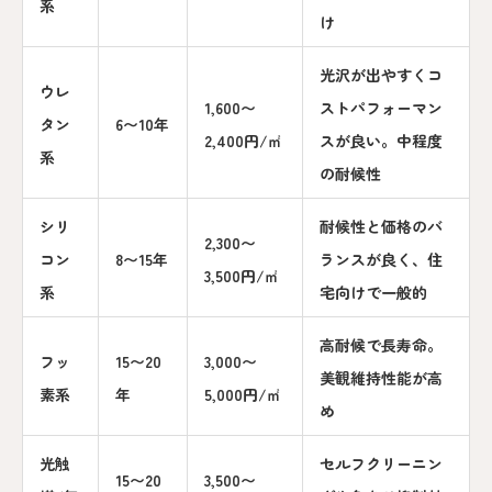
系
け
光沢が出やすくコ
ウレ
1,600〜
ストパフォーマン
タン
6〜10年
2,400円/㎡
スが良い。中程度
系
の耐候性
シリ
耐候性と価格のバ
2,300〜
コン
8〜15年
ランスが良く、住
3,500円/㎡
系
宅向けで一般的
高耐候で長寿命。
フッ
15〜20
3,000〜
美観維持性能が高
素系
年
5,000円/㎡
め
光触
セルフクリーニン
15〜20
3,500〜