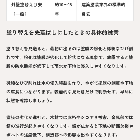
外壁塗替え目安
約10〜15
建築塗装業界の標準的
（一般）
年
目安
塗り替えを先延ばしにしたときの具体的被害
塗り替えを見送ると、最初に出るのは塗膜の粉化と微細なひび割
れです。粉化は塗膜が劣化して粉状になる現象で、放置すると塗
膜の防水機能が低下して雨水が下地に浸入しやすくなります。
微細なひび割れは水の侵入経路を作り、やがて塗膜の剥離や下地
の腐食につながります。表面的な見た目だけで判断せず、早めに
状態を確認しましょう。
塗膜の劣化が進むと、木材では腐朽やシロアリ被害、金属部では
錆の進行が起きやすくなります。錆が広がると下地の断面欠損や
ボルトの強度低下、構造部への影響も出やすくなります。