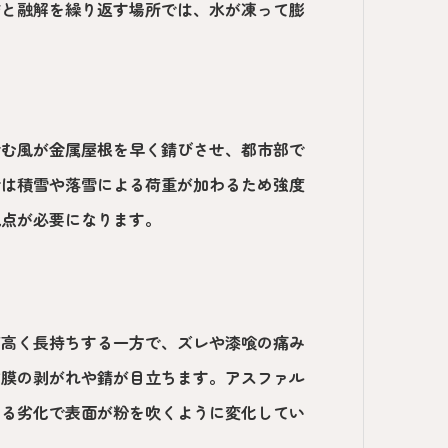
結と融解を繰り返す場所では、水が凍って膨
含む風が金属屋根を早く錆びさせ、都市部で
では積雪や落雪による荷重が加わるため強度
視点が必要になります。
が高く長持ちする一方で、ズレや漆喰の痛み
塗膜の剥がれや錆が目立ちます。アスファル
よる劣化で表面が粉を吹くように変化してい