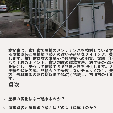
本記事は、市川市で屋根のメンテナンスを検討している
る屋根塗装と屋根塗り替えの違いや適切なタイミング、
します。市川市特有の潮風や台風被害への対策、塗料（
もり比較のポイント、補助制度の確認方法、施工後の保
を紹介し、安心して依頼できる判断材料を提供します。
実績や保証内容、見積もりで失敗しないチェック項目、
方、無料相談の窓口情報まで幅広く掲載し、市川市の住
す。
目次
屋根の劣化はなぜ起きるのか？
屋根塗装と屋根塗り替えはどのように違うのか？