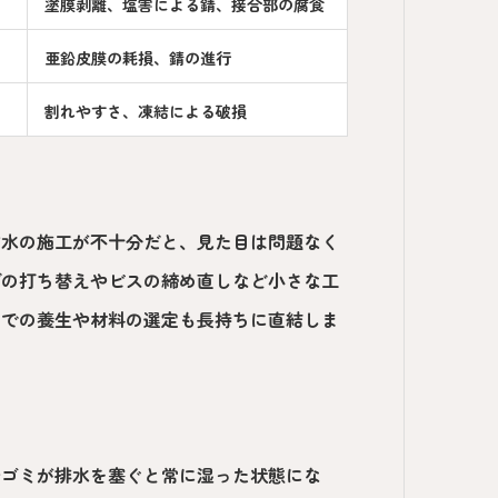
塗膜剥離、塩害による錆、接合部の腐食
亜鉛皮膜の耗損、錆の進行
割れやすさ、凍結による破損
防水の施工が不十分だと、見た目は問題なく
グの打ち替えやビスの締め直しなど小さな工
場での養生や材料の選定も長持ちに直結しま
やゴミが排水を塞ぐと常に湿った状態にな