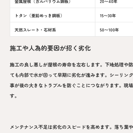
金属屋根（ガルバリウム鋼板）
20〜40年
トタン（亜鉛めっき鋼板）
15〜30年
天然スレート・石材系
50〜100年
施工や人為的要因が招く劣化
施工の良し悪しが屋根の寿命を左右します。下地処理や
ても内部で水が回って早期に劣化が進みます。シーリン
事が後の大きなトラブルを防ぐことにつながります。現
す。
メンテナンス不足は劣化のスピードを高めます。落ち葉