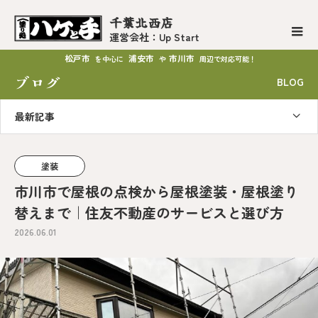
千葉北西店
運営会社：Up Start
松戸市
浦安市
市川市
を中心に
や
周辺で対応可能！
ブログ
BLOG
最新記事
塗装
市川市で屋根の点検から屋根塗装・屋根塗り
替えまで｜住友不動産のサービスと選び方
2026.06.01