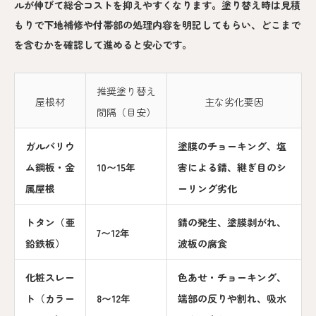
ルが伸びて総合コストを抑えやすくなります。塗り替え時は見積
もりで下地補修や付帯部の処理内容を明記してもらい、どこまで
を含むかを確認して進めると安心です。
推奨塗り替え
屋根材
主な劣化要因
間隔（目安）
ガルバリウ
塗膜のチョーキング、塩
ム鋼板・金
10〜15年
害による錆、継ぎ目のシ
属屋根
ーリング劣化
トタン（亜
錆の発生、塗膜剥がれ、
7〜12年
鉛鉄板）
波板の腐食
化粧スレー
色あせ・チョーキング、
ト（カラー
8〜12年
端部の反りや割れ、吸水