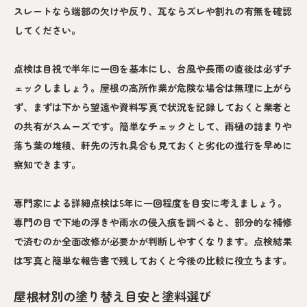
スレートなら端部の欠けや反り、瓦ならズレや割れの有無を確認
してください。
点検は目視で半年に一回を基本にし、台風や長雨の直後は必ずチ
ェックしましょう。屋根の高所作業が危険な場合は無理に上がら
ず、まずは下から望遠や資料写真で状況を記録しておくと業者と
の共有がスムーズです。簡単なチェックとして、雨樋の詰まりや
落ち葉の堆積、軒先の汚れ具合も見ておくと劣化の進行を早めに
察知できます。
専門家による詳細点検は5年に一回程度を目安に考えましょう。
専門の目で下地の浮きや雨水の侵入痕を調べると、部分的な補修
で済むのか全面改修が必要かが判断しやすくなります。点検結果
は写真と簡単な報告書で残しておくと今後の比較に役立ちます。
屋根材別の塗り替え目安と塗料選び