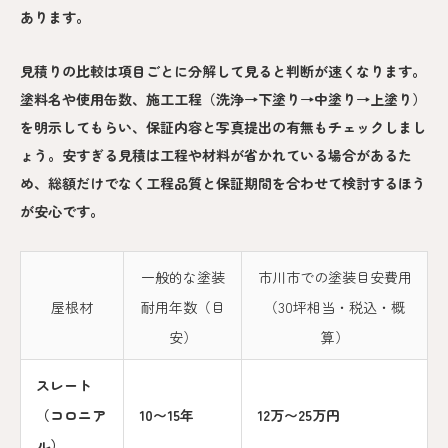
あります。
見積りの比較は項目ごとに分解して見ると判断が速くなります。
塗料名や使用缶数、施工工程（洗浄→下塗り→中塗り→上塗り）
を明示してもらい、保証内容と写真提出の有無もチェックしまし
ょう。安すぎる見積は工程や材料が省かれている場合があるた
め、総額だけでなく工程品質と保証期間を合わせて検討するほう
が安心です。
一般的な塗装
市川市での塗装目安費用
屋根材
耐用年数（目
（30坪相当・税込・概
安）
算）
スレート
（コロニア
10〜15年
12万〜25万円
ル）