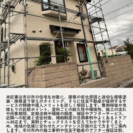
本記事は市川市の住宅を対象に、屋根の劣化原因と適切な屋根塗
装・屋根塗り替えのタイミング、さらに住友不動産が提供するサ
ービスの特徴や導入メリットを詳しく解説します。費用相場や見
積もりの比較ポイント、塗料ごとの耐久性や環境性、施工の流れ
や所要期間、定期点検や補修の頻度、保証やアフターサービス、
近隣への配慮と安全対策、補助制度の活用事例やよくあるトラブ
ル対応まで、実例とチェックリストを交えてわかりやすくまと
め、地域の気候に合わせたメンテナンス計画の立て方までご案内
します。市川市内の施工事例や住友不動産のアフター保証比較、