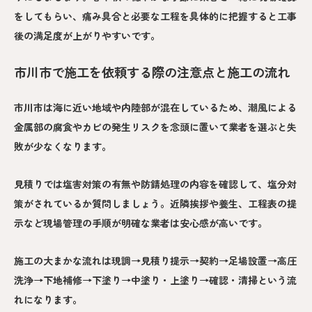
をしてもらい、痛み具合と必要な工程を具体的に把握すると工事
後の満足度が上がりやすいです。
市川市で施工を依頼する際の注意点と施工の流れ
市川市は海に近い地域や内陸部が混在しているため、潮風による
金属部の腐食やカビの発生リスクを念頭に置いて業者を選ぶと失
敗が少なくなります。
見積りでは塩害対策の有無や防錆処理の内容を確認して、塩分対
策がされているか質問しましょう。近隣挨拶や養生、工程表の提
示など現場管理の手順が明確な業者は安心感が高いです。
施工の大まかな流れは現調→見積り提示→契約→足場設置→高圧
洗浄→下地補修→下塗り→中塗り・上塗り→確認・清掃という流
れになります。