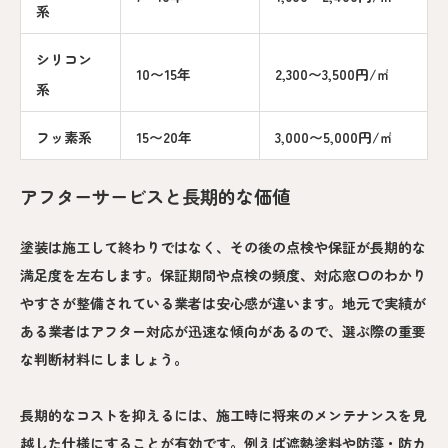
系
シリコン
10〜15年
2,300〜3,500円/㎡
系
フッ素系
15〜20年
3,000〜5,000円/㎡
アフターサービスと長期的な価値
塗装は施工して終わりではなく、その後の点検や保証が長期的な
満足度を左右します。保証期間や点検の頻度、対応窓口のわかり
やすさが整備されている業者は安心感が違います。地元で実績が
ある業者はアフター対応が迅速な傾向があるので、選ぶ際の重要
な判断材料にしましょう。
長期的なコストを抑えるには、施工時に将来のメンテナンスを見
越した仕様にすることが有効です。例えば遮熱塗料や防藻・防カ