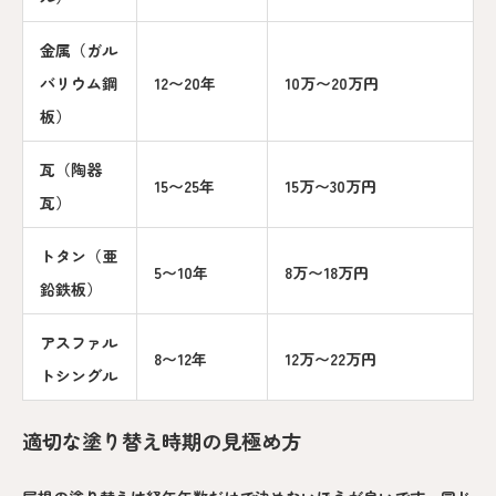
金属（ガル
バリウム鋼
12〜20年
10万〜20万円
板）
瓦（陶器
15〜25年
15万〜30万円
瓦）
トタン（亜
5〜10年
8万〜18万円
鉛鉄板）
アスファル
8〜12年
12万〜22万円
トシングル
適切な塗り替え時期の見極め方