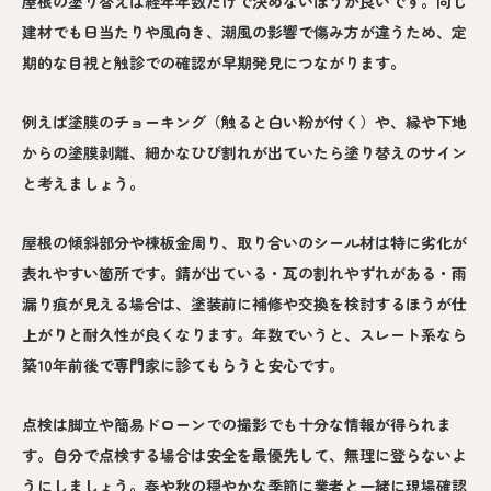
屋根の塗り替えは経年年数だけで決めないほうが良いです。同じ
建材でも日当たりや風向き、潮風の影響で傷み方が違うため、定
期的な目視と触診での確認が早期発見につながります。
例えば塗膜のチョーキング（触ると白い粉が付く）や、縁や下地
からの塗膜剥離、細かなひび割れが出ていたら塗り替えのサイン
と考えましょう。
屋根の傾斜部分や棟板金周り、取り合いのシール材は特に劣化が
表れやすい箇所です。錆が出ている・瓦の割れやずれがある・雨
漏り痕が見える場合は、塗装前に補修や交換を検討するほうが仕
上がりと耐久性が良くなります。年数でいうと、スレート系なら
築10年前後で専門家に診てもらうと安心です。
点検は脚立や簡易ドローンでの撮影でも十分な情報が得られま
す。自分で点検する場合は安全を最優先して、無理に登らないよ
うにしましょう。春や秋の穏やかな季節に業者と一緒に現場確認