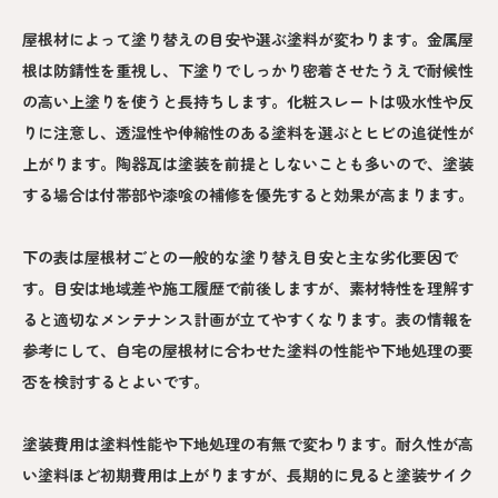
屋根材によって塗り替えの目安や選ぶ塗料が変わります。金属屋
根は防錆性を重視し、下塗りでしっかり密着させたうえで耐候性
の高い上塗りを使うと長持ちします。化粧スレートは吸水性や反
りに注意し、透湿性や伸縮性のある塗料を選ぶとヒビの追従性が
上がります。陶器瓦は塗装を前提としないことも多いので、塗装
する場合は付帯部や漆喰の補修を優先すると効果が高まります。
下の表は屋根材ごとの一般的な塗り替え目安と主な劣化要因で
す。目安は地域差や施工履歴で前後しますが、素材特性を理解す
ると適切なメンテナンス計画が立てやすくなります。表の情報を
参考にして、自宅の屋根材に合わせた塗料の性能や下地処理の要
否を検討するとよいです。
塗装費用は塗料性能や下地処理の有無で変わります。耐久性が高
い塗料ほど初期費用は上がりますが、長期的に見ると塗装サイク