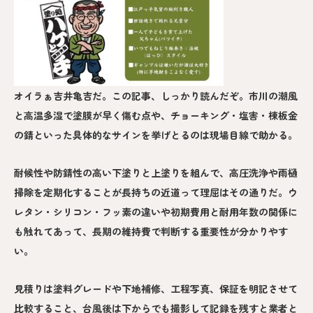
オイラぁ吉井亀吉だ。この記事、しっかり読んだぞ。市川の潮風
と高温多湿で塗膜が早く傷む点や、チョーキング・塩害・棟板金
の錆といった具体的なサインを挙げとるのは現場目線で助かる。
耐候性や防錆性の高い下塗りと上塗りを組んで、高圧洗浄や雨樋
掃除を定期化することが長持ちの近道って理屈はその通りだ。ウ
レタン・シリコン・フッ素の違いや初期費用と耐用年数の関係に
も触れてあって、長期の維持費で判断する重要性が分かりやす
い。
見積りは塗料グレードや下地補修、工程写真、保証を明記させて
比較すること、台風後は下からでも撮影して記録を残すと業者と