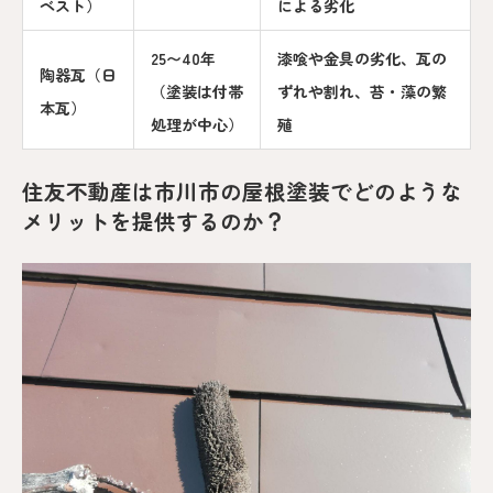
ベスト）
による劣化
25〜40年
漆喰や金具の劣化、瓦の
陶器瓦（日
（塗装は付帯
ずれや割れ、苔・藻の繁
本瓦）
処理が中心）
殖
住友不動産は市川市の屋根塗装でどのような
メリットを提供するのか？