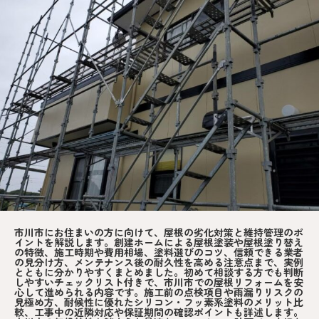
市川市にお住まいの方に向けて、屋根の劣化対策と維持管理のポ
イントを解説します。創建ホームによる屋根塗装や屋根塗り替え
の特徴、施工時期や費用相場、塗料選びのコツ、信頼できる業者
の見分け方、メンテナンス後の耐久性を高める注意点まで、実例
とともに分かりやすくまとめました。初めて相談する方でも判断
しやすいチェックリスト付きで、市川市での屋根リフォームを安
心して進められる内容です。施工前の点検項目や雨漏りリスクの
見極め方、耐候性に優れたシリコン・フッ素系塗料のメリット比
較、工事中の近隣対応や保証期間の確認ポイントも詳述します。