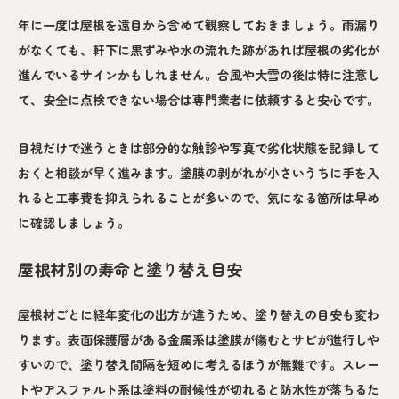
年に一度は屋根を遠目から含めて観察しておきましょう。雨漏り
がなくても、軒下に黒ずみや水の流れた跡があれば屋根の劣化が
進んでいるサインかもしれません。台風や大雪の後は特に注意し
て、安全に点検できない場合は専門業者に依頼すると安心です。
目視だけで迷うときは部分的な触診や写真で劣化状態を記録して
おくと相談が早く進みます。塗膜の剥がれが小さいうちに手を入
れると工事費を抑えられることが多いので、気になる箇所は早め
に確認しましょう。
屋根材別の寿命と塗り替え目安
屋根材ごとに経年変化の出方が違うため、塗り替えの目安も変わ
ります。表面保護層がある金属系は塗膜が傷むとサビが進行しや
すいので、塗り替え間隔を短めに考えるほうが無難です。スレー
トやアスファルト系は塗料の耐候性が切れると防水性が落ちるた