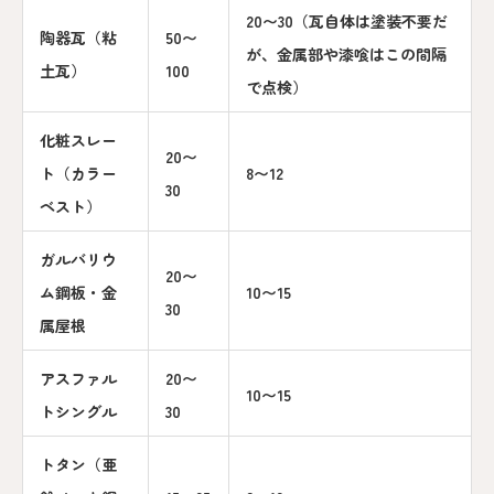
20〜30（瓦自体は塗装不要だ
陶器瓦（粘
50〜
が、金属部や漆喰はこの間隔
土瓦）
100
で点検）
化粧スレー
20〜
ト（カラー
8〜12
30
ベスト）
ガルバリウ
20〜
ム鋼板・金
10〜15
30
属屋根
アスファル
20〜
10〜15
トシングル
30
トタン（亜