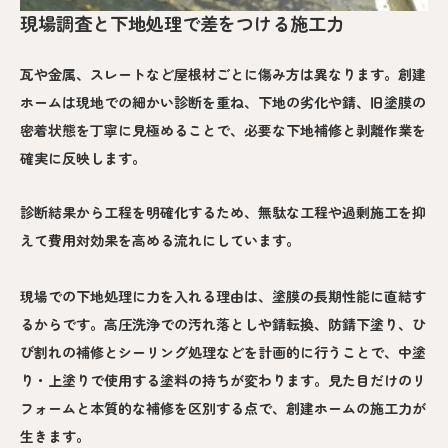
現場調査と下地処理で差をつける施工力
瓦や金属、スレートなど屋根材ごとに傷み方は異なります。創建
ホームは現地での細かい診断を重ね、下地の劣化や錆、旧塗膜の
密着状態を丁寧に見極めることで、必要な下地補修と剥離作業を
確実に反映します。
診断結果から工程を明確化するため、無駄な工程や過剰施工を抑
えて費用対効果を高める流れにしています。
現場での下地処理に力を入れる理由は、塗膜の長期性能に直結す
るからです。高圧洗浄での汚れ落としや錆転換、防錆下塗り、ひ
び割れの補修とシーリング処理などを計画的に行うことで、中塗
り・上塗りで使用する塗料の持ちが変わります。見た目だけのリ
フォームと本質的な補修を区別する点で、創建ホームの施工力が
生きます。