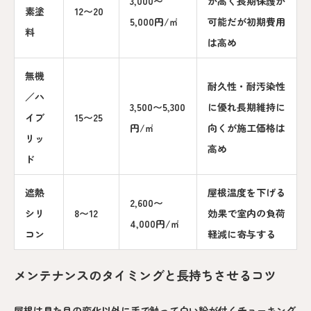
3,000〜
が高く長期保護が
素塗
12〜20
5,000円/㎡
可能だが初期費用
料
は高め
無機
耐久性・耐汚染性
／ハ
3,500〜5,300
に優れ長期維持に
イブ
15〜25
円/㎡
向くが施工価格は
リッ
高め
ド
遮熱
屋根温度を下げる
2,600〜
シリ
8〜12
効果で室内の負荷
4,000円/㎡
コン
軽減に寄与する
メンテナンスのタイミングと長持ちさせるコツ
屋根は見た目の変化以外に手で触って白い粉が付くチョーキング