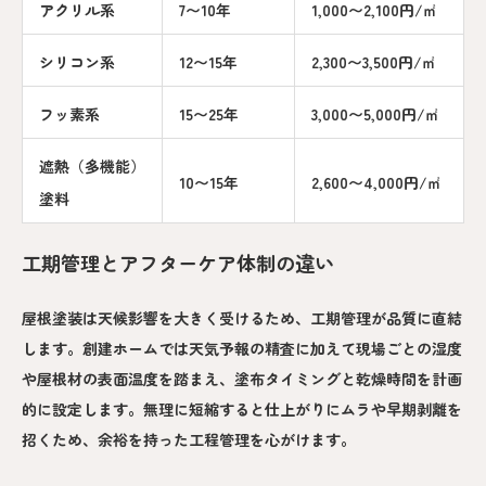
アクリル系
7〜10年
1,000〜2,100円/㎡
シリコン系
12〜15年
2,300〜3,500円/㎡
フッ素系
15〜25年
3,000〜5,000円/㎡
遮熱（多機能）
10〜15年
2,600〜4,000円/㎡
塗料
工期管理とアフターケア体制の違い
屋根塗装は天候影響を大きく受けるため、工期管理が品質に直結
します。創建ホームでは天気予報の精査に加えて現場ごとの湿度
や屋根材の表面温度を踏まえ、塗布タイミングと乾燥時間を計画
的に設定します。無理に短縮すると仕上がりにムラや早期剥離を
招くため、余裕を持った工程管理を心がけます。