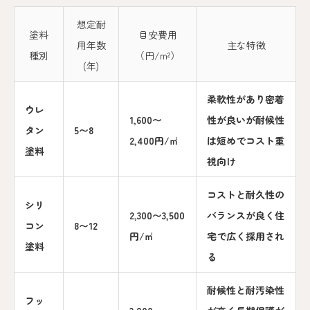
想定耐
塗料
目安費用
用年数
主な特徴
種別
（円/m²）
(年)
柔軟性があり密着
ウレ
1,600〜
性が良いが耐候性
タン
5〜8
2,400円/㎡
は短めでコスト重
塗料
視向け
コストと耐久性の
シリ
2,300〜3,500
バランスが良く住
コン
8〜12
円/㎡
宅で広く採用され
塗料
る
耐候性と耐汚染性
フッ