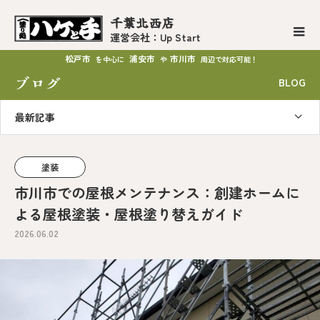
千葉北西店
運営会社：Up Start
松戸市
浦安市
市川市
を中心に
や
周辺で対応可能！
ブログ
BLOG
最新記事
塗装
市川市での屋根メンテナンス：創建ホームに
よる屋根塗装・屋根塗り替えガイド
2026.06.02