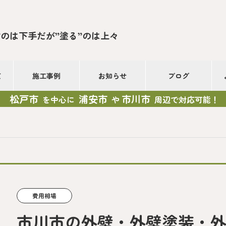
”のは下手だが”塗る”のは上々
て
施工事例
お知らせ
ブログ
松戸市
浦安市
市川市
を中心に
や
周辺で対応可能！
費用相場
市川市の外壁・外壁塗装・