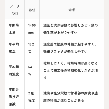
データ
数値
備考
項目
年間降
1400
湿気と洗浄回数に影響しカビ・藻の
水量
mm
発生率が上がりやすい
年平均
15.2
温度差で塗膜の伸縮が起きやすく、
気温
℃
微細クラックが発生しやすい
乾燥しにくく、乾燥時間が長くなる
平均相
64
ことで施工後の初期劣化リスクが増
対湿度
%
す
年間台
2 回
強風や塩分飛散で付帯部の腐食や塗
風接近
程度
膜の損傷が進むことがある
回数