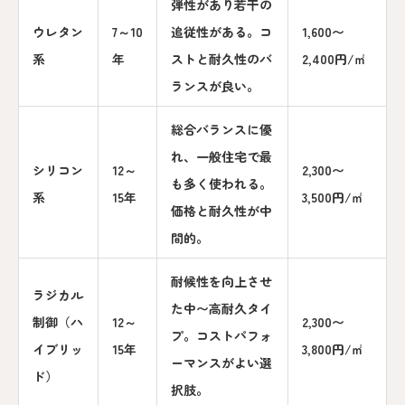
弾性があり若干の
ウレタン
7～10
追従性がある。コ
1,600〜
系
年
ストと耐久性のバ
2,400円/㎡
ランスが良い。
総合バランスに優
れ、一般住宅で最
シリコン
12～
2,300〜
も多く使われる。
系
15年
3,500円/㎡
価格と耐久性が中
間的。
耐候性を向上させ
ラジカル
た中〜高耐久タイ
制御（ハ
12～
2,300〜
プ。コストパフォ
イブリッ
15年
3,800円/㎡
ーマンスがよい選
ド）
択肢。