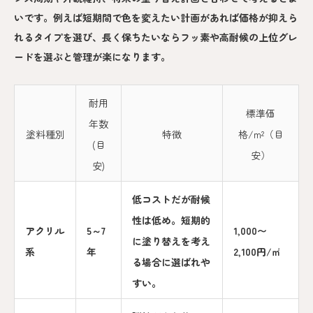
いです。例えば短期間で色を変えたい計画があれば価格が抑えら
れるタイプを選び、長く保ちたいならフッ素や高耐候の上位グレ
ードを選ぶと管理が楽になります。
耐用
標準価
年数
塗料種別
特徴
格/m²（目
(目
安）
安)
低コストだが耐候
性は低め。短期的
アクリル
5～7
1,000〜
に塗り替えを考え
系
年
2,100円/㎡
る場合に選ばれや
すい。