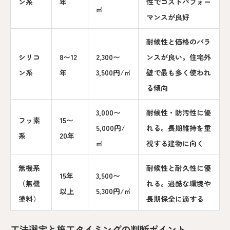
ン系
年
性でコストパフォー
㎡
マンスが良好
耐候性と価格のバラ
シリコ
8〜12
2,300〜
ンスが良い。住宅外
ン系
年
3,500円/㎡
壁で最も多く使われ
る傾向
3,000〜
耐候性・防汚性に優
フッ素
15〜
5,000円/
れる。長期維持を重
系
20年
㎡
視する建物に向く
無機系
耐候性と耐久性に優
15年
3,500〜
（無機
れる。過酷な環境や
以上
5,300円/㎡
塗料）
長期保全に適する
工法選定と施工タイミングの判断ポイント