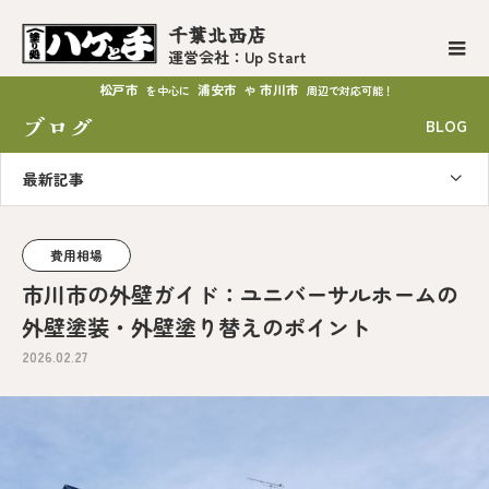
千葉北西店
運営会社：Up Start
松戸市
浦安市
市川市
を中心に
や
周辺で対応可能！
ブログ
BLOG
最新記事
費用相場
市川市の外壁ガイド：ユニバーサルホームの
外壁塗装・外壁塗り替えのポイント
2026.02.27