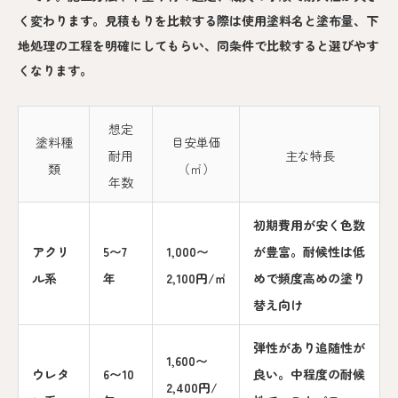
く変わります。見積もりを比較する際は使用塗料名と塗布量、下
地処理の工程を明確にしてもらい、同条件で比較すると選びやす
くなります。
想定
塗料種
目安単価
耐用
主な特長
類
（㎡）
年数
初期費用が安く色数
アクリ
5〜7
1,000〜
が豊富。耐候性は低
ル系
年
2,100円/㎡
めで頻度高めの塗り
替え向け
弾性があり追随性が
1,600〜
ウレタ
6〜10
良い。中程度の耐候
2,400円/