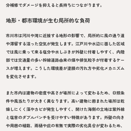
分補修でダメージを抑えると長持ちにつながります。
地形・都市環境が生む局所的な負荷
市川市は河川や湾に近接する地形の影響で、局所的に風の通り道
や滞留する湿った空気が発生します。江戸川や水辺に面した区域
では風に乗って来る塩分や水しぶきが外壁に付着しやすく、内陸
部では交通量の多い幹線道路由来の煤や排気粒子が付着するケー
スが増えます。こうした環境差が塗膜の汚れ方や劣化メカニズム
を変化させます。
また市内は建物の密度や高さが場所によって変わるため、日照条
件や風当たりが大きく異なります。高い建物に囲まれた場所は乾
燥しにくく藻やカビが発生しやすく、開けた海側の立地は紫外線
と塩害のダブルパンチを受けやすい特徴があります。外壁の向き
や周囲の植栽、雨樋や庇の有無で実際の劣化具合が変わるため、