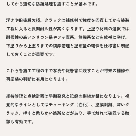
してから適切な防錆処理を施すことが基本です。
浮きや旧塗膜欠損、クラックは補修材で強度を回復してから塗装
工程に入ると長期耐久性が高くなります。上塗り材料の選択では
耐候性の高いシリコン系やフッ素系、無機系などを候補に挙げ、
下塗りから上塗りまでの膜厚管理と塗布量の確保を仕様書に明記
しておくことが重要です。
これらを施工工程の中で写真や報告書に残すことが将来の補修や
再塗装の判断に有用になります。
維持管理と点検計画は早期発見と記録の継続が鍵になります。視
覚的なサインとしてはチョーキング（白化）、塗膜剥離、深いク
ラック、押すと柔らかい箇所などがあり、手で触れて確認する触
診も有効です。