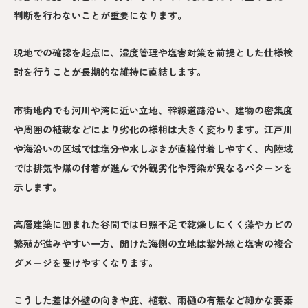
判断を行わないことが重要になります。
現地での確認を起点に、湿度管理や塩害対策を前提とした仕様検
討を行うことが長期的な維持に直結します。
市街地内でも河川や湾に近い立地、幹線道路沿い、建物の密集度
や周囲の植栽などにより劣化の様相は大きく変わります。江戸川
や海沿いの区域では塩分や水しぶきが直接付着しやすく、内陸域
では排気や煤の付着が進んで外観劣化や汚染が異なるパターンを
示します。
高層建築に囲まれた谷間では日照不足で乾燥しにくく藻やカビの
繁殖が進みやすい一方、開けた海側の立地は紫外線と塩害の複合
ダメージを受けやすくなります。
こうした差は外壁の向きや庇、植栽、雨樋の有無など細かな要素