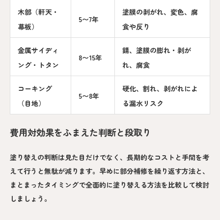
木部（軒天・
塗膜の剥がれ、変色、腐
5〜7年
幕板）
食や反り
金属サイディ
錆、塗膜の膨れ・剥が
8〜15年
ング・トタン
れ、腐食
コーキング
硬化、割れ、剥がれによ
5〜8年
（目地）
る漏水リスク
費用対効果をふまえた判断と段取り
塗り替えの判断は見た目だけでなく、長期的なコストと手間を考
えて行うと無駄が減ります。早めに部分補修を繰り返す方法と、
まとまったタイミングで全面的に塗り替える方法を比較して検討
しましょう。