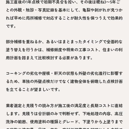
施工直後の1年点検で初期不具合を拾い、その後は概ね3〜5年ご
との外観・触診・写真記録を基本にして、亀裂や剥がれが見つか
れば早めに局所補修で対応することが耐久性を保つうえで効果的
です。
部分補修を重ねるか、あるいはまとまったタイミングで全面的な
塗り替えを行うかは、補修頻度や将来の工事コスト、住まいの利
用計画を踏まえて比較検討する必要があります。
コーキングの劣化や屋根・軒天の状態も外壁の劣化進行に影響す
るため、単独の外壁点検だけでなく建物全体を俯瞰した点検計画
を立てることが望ましいです。
業者選定と見積りの読み方が施工後の満足度と長期コストに直結
します。見積りは合計額のみで判断せず、下地処理の内容、高圧
洗浄の範囲、使用塗料の種類とグレード、下塗りから上塗りまで