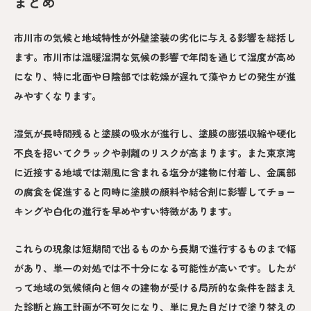
まとめ
市川市の気候と地域特性が外壁塗装の劣化に与える影響を総括し
ます。市川市は温暖湿潤な気候の影響で年間を通じて湿度が高め
になり、特に北面や日陰部では乾燥が遅れて藻やカビの発生が進
みやすくなります。
湿気が長時間残ると塗膜の吸水が進行し、塗膜の膨張収縮や硬化
不良を招いてクラックや剥離のリスクが高まります。また東京湾
に近接する地域では潮風に含まれる塩分が建物に付着し、金属部
の腐食を促進すると同時に塗膜の顔料や結合剤に影響してチョー
キングや白化の進行を早めやすい特徴があります。
これらの現象は短期間で出るものから長期で進行するものまで幅
があり、単一の対処では不十分になる可能性が高いです。したが
って地域の気候傾向と個々の建物が受ける局所的な条件を踏まえ
た診断と施工計画が不可欠になり、単に見た目だけで塗り替えの