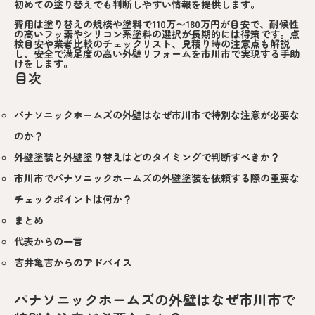
初めての塗り替えでも判断しやすい情報を提供します。
費用は塗り替えの規模や塗料で
110万〜180万円
が目安で、耐候性
の高いフッ素やシリコン系塗料の選択が長期的には得策です。点
検目安や業者比較のチェックリスト、見積り時の注意点も解説
し、安全で満足度の高い外壁リフォームを市川市で実現する手助
けをします。
目次
パナソニックホームズの外壁はなぜ市川市で特別な注意が必要な
のか？
外壁塗装と外壁塗り替えはどのタイミングで判断すべきか？
市川市でパナソニックホームズの外壁塗装を依頼する際の重要な
チェックポイントは何か？
まとめ
代表からの一言
吉井亀吉からのアドバイス
パナソニックホームズの外壁はなぜ市川市で