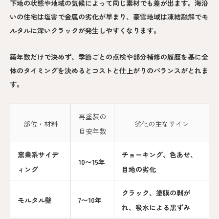
下地の状態や地域の気候によって同じ素材でも差が出ます。海沿
いの住宅は塩害で金属の劣化が早まり、豪雪地域は凍結融解でモ
ルタルに深いクラックが発生しやすくなります。
築年数だけで決めず、季節ごとの点検や部分補修の履歴を基に全
体のタイミングを決めるとコストと仕上がりのバランスがとれま
す。
再塗装の
部位・材料
劣化の主なサイン
目安年数
窯業系サイデ
チョーキング、色あせ、
10〜15年
ィング
目地の劣化
クラック、塗膜の剥が
モルタル壁
7〜10年
れ、吸水による黒ずみ