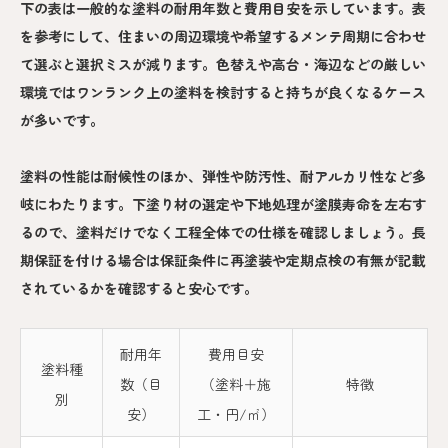
下の表は一般的な塗料の耐用年数と費用目安を示しています。表
を参考にして、住まいの周辺環境や希望するメンテ周期に合わせ
て選ぶと選択ミスが減ります。色替えや高台・海辺などの厳しい
環境ではワンランク上の塗料を検討すると持ちが良くなるケース
が多いです。
塗料の性能は耐候性のほか、弾性や防汚性、耐アルカリ性など多
岐にわたります。下塗り材の選定や下地処理が塗膜寿命を左右す
るので、塗料だけでなく工程全体での仕様を確認しましょう。長
期保証を付ける場合は保証条件に再塗装や定期点検の有無が記載
されているかを確認すると安心です。
耐用年
費用目安
塗料種
数（目
（塗料＋施
特徴
別
安）
工・円/㎡）