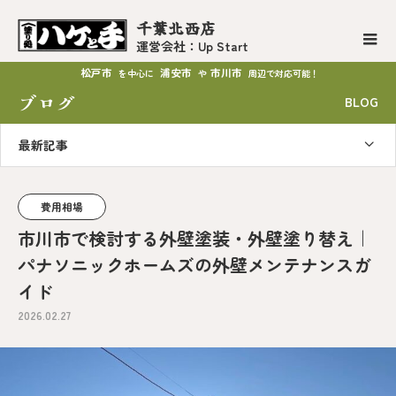
千葉北西店
運営会社：Up Start
松戸市
浦安市
市川市
を中心に
や
周辺で対応可能！
ブログ
BLOG
最新記事
費用相場
市川市で検討する外壁塗装・外壁塗り替え｜
パナソニックホームズの外壁メンテナンスガ
イド
2026.02.27