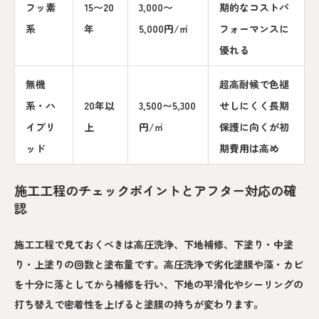
フッ素
15〜20
3,000〜
期的なコストパ
系
年
5,000円/㎡
フォーマンスに
優れる
無機
超高耐候で色褪
系・ハ
20年以
3,500〜5,300
せしにくく長期
イブリ
上
円/㎡
保護に向くが初
ッド
期費用は高め
施工工程のチェックポイントとアフター対応の確
認
施工工程で見ておくべきは高圧洗浄、下地補修、下塗り・中塗
り・上塗りの回数と塗布量です。高圧洗浄で劣化塗膜や藻・カビ
を十分に落としてから補修を行い、下地の平滑化やシーリングの
打ち替えで密着性を上げると塗膜の持ちが変わります。