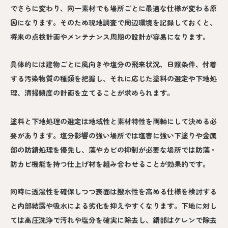
でさらに変わり、同一素材でも場所ごとに最適な仕様が変わる原
因になります。そのため現地調査で周辺環境を記録しておくと、
将来の点検計画やメンテナンス周期の設計が容易になります。
具体的には建物ごとに風向きや塩分の飛来状況、日照条件、付着
する汚染物質の種類を把握し、それに応じた塗料の選定や下地処
理、清掃頻度の計画を立てることが求められます。
塗料と下地処理の選定は地域性と素材特性を両軸にして決める必
要があります。塩分影響の強い場所では塩害に強い下塗りや金属
部の防錆処理を優先し、藻やカビの抑制が必要な場所では防藻・
防カビ機能を持つ仕上げ材を組み合わせることが効果的です。
同時に透湿性を確保しつつ表面は撥水性を高める仕様を検討する
と内部結露や吸水による劣化を抑えやすくなります。下地に対し
ては高圧洗浄で汚れや塩分を確実に除去し、錆部はケレンで除去