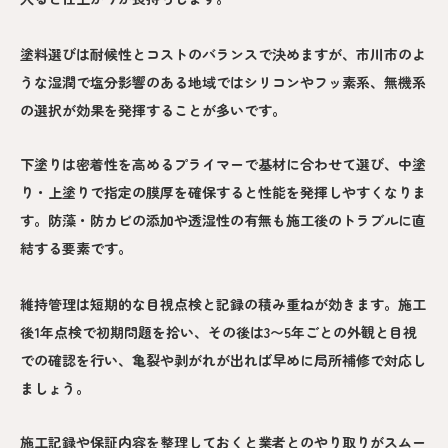
塗料選びは耐候性とコストのバランスで決めますが、市川市のよ
うな湿潤で塩分影響のある地域ではシリコンやフッ素系、無機系
の選択が効果を発揮することが多いです。
下塗りは密着性を高めるプライマーで基材に合わせて選び、中塗
り・上塗りで指定の膜厚を確保すると性能を発揮しやすくなりま
す。防藻・防カビの添加や透湿性の有無も施工後のトラブルに直
結する要素です。
維持管理は短期的な目視点検と記録の積み重ねが効きます。施工
後1年点検で初期問題を拾い、その後は3〜5年ごとの外観と目視
での確認を行い、亀裂や剥がれが出れば早めに局所補修で対応し
ましょう。
施工記録や保証内容を整理しておくと業者とのやり取りがスムー