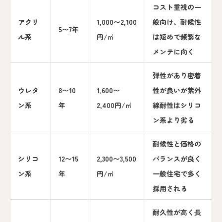
コスト重視の一
アクリ
1,000〜2,100
般向け、耐候性
5〜7年
ル系
円/㎡
は短めで頻繁な
メンテに向く
弾性があり密着
ウレタ
8〜10
1,600〜
性が良いが紫外
ン系
年
2,400円/㎡
線耐性はシリコ
ン系より劣る
耐候性と価格の
シリコ
12〜15
2,300〜3,500
バランスが良く
ン系
年
円/㎡
一般住宅で多く
採用される
耐久性が高く長