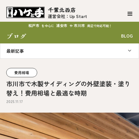
千葉北西店
運営会社：Up Start
松戸市
浦安市
市川市
を中心に
や
周辺で対応可能！
ブログ
BLOG
最新記事
費用相場
市川市で木製サイディングの外壁塗装・塗り
替え！費用相場と最適な時期
2025.11.17