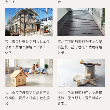
ガイド
米...
市川市の外壁ひび割れと全体
市川市で断熱塗料を使った屋
補修：費用と相場はどれくら
根塗装・塗り替え：費用相場
い？
と業...
市川市での外壁ひび割れの部
市川市で無機塗料による屋根
分補修：費用と相場を徹底解
塗装・塗り替え：費用相場と
説
業者...